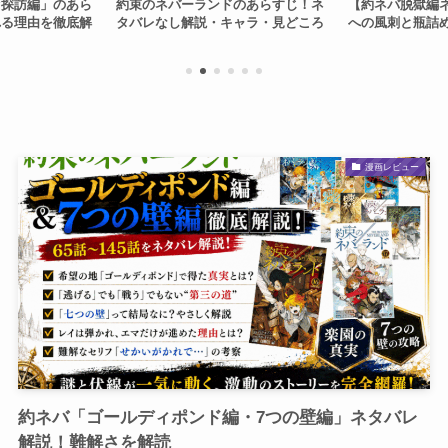
ァ探訪編」のあら
約束のネバーランドのあらすじ！ネ
【約ネバ脱獄編
れる理由を徹底解
タバレなし解説・キャラ・見どころ
への風刺と瓶詰
漫画レビュー
約ネバ「ゴールディポンド編・7つの壁編」ネタバレ
解説！難解さを解読